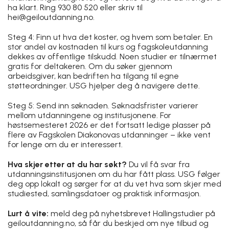
ha klart. Ring 930 80 520 eller skriv til
hei@geiloutdanning.no.
Steg 4: Finn ut hva det koster, og hvem som betaler. En
stor andel av kostnaden til kurs og fagskoleutdanning
dekkes av offentlige tilskudd. Noen studier er tilnærmet
gratis for deltakeren. Om du søker gjennom
arbeidsgiver, kan bedriften ha tilgang til egne
støtteordninger. USG hjelper deg å navigere dette.
Steg 5: Send inn søknaden. Søknadsfrister varierer
mellom utdanningene og institusjonene. For
høstsemesteret 2026 er det fortsatt ledige plasser på
flere av Fagskolen Diakonovas utdanninger – ikke vent
for lenge om du er interessert.
Hva skjer etter at du har søkt?
Du vil få svar fra
utdanningsinstitusjonen om du har fått plass. USG følger
deg opp lokalt og sørger for at du vet hva som skjer med
studiested, samlingsdatoer og praktisk informasjon.
Lurt å vite:
meld deg på nyhetsbrevet Hallingstudier på
geiloutdanning.no, så får du beskjed om nye tilbud og