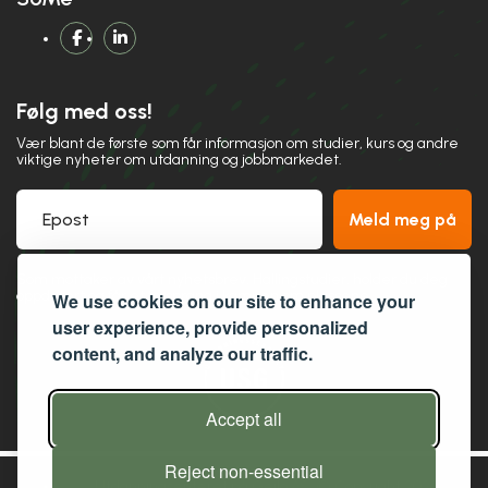
fa-brands fa-facebook-f link
fa-brands fa-linkedin-in link
Følg med oss!
Vær blant de første som får informasjon om studier, kurs og andre
viktige nyheter om utdanning og jobbmarkedet.
Meld meg på
Som mottaker av vårt nyhetsbrev, Hallingstudier, holder du deg
oppdatert og får et forsprang i kampen om plassene.
We use cookies on our site to enhance your
user experience, provide personalized
content, and analyze our traffic.
Accept all
Reject non-essential
Utdanningsenteret på Geilo AS
. © Copyright 2026