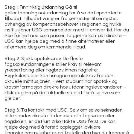
Steg 1: Finn riktig utdanning Gå til
geiloutdanning.no/utdanning for å se det oppdaterte
tilbudet. Tilbudet varierer fra semester til semester,
avhengig av kompetansebehovet i regionen og hvilke
institusjoner USG samarbeider med til enhver tid. Har du
ikke funnet noe som passer, ta gjerne kontakt direkte –
USG kan hjelpe deg med å finne alternativer eller
informere deg om kommende tilbud.
Steg 2: Sjekk opptakskrav. De fleste
fagskoleutdanningene stiller krav til relevant
yrkeserfaring eller fagbrev innen fagfeltet.
Høgskolestudier kan ha egne opptakskrav fra den
aktuelle institusjonen. Hvert studium har opptak- og
kravsinformasjon direkte hos utdanningsleverandøren –
klikk deg inn på det aktuelle studiet for å se hva som
gjelder.
Steg 3: Ta kontakt med USG. Selv om selve søknaden
ofte sendes direkte til den aktuelle fagskolen eller
høgskolen, er det lurt å kontakte USG først. De kan
hjelpe deg med å forstå opplegget, avklare
finansieringsmuligheter og fortelle deg hva du trenger å