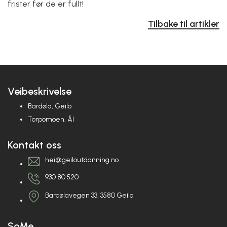
frister før de er fullt!
Tilbake til artikler
Veibeskrivelse
Bardøla, Geilo
Torpomoen, Ål
Kontakt oss
hei@geiloutdanning.no
930 80 520
Bardølavegen 33, 3580 Geilo
SoMe